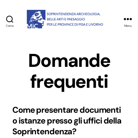
Cerca
Menu
Soprintendenza
archeologia,
belle
arti
Domande
e
paesaggio
per
frequenti
le
province
di
Pisa
e
Come presentare documenti
Livorno
o istanze presso gli uffici della
Soprintendenza?