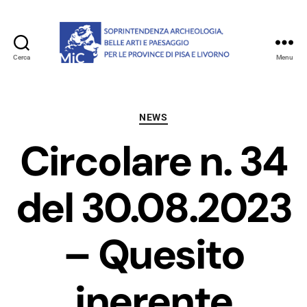
Cerca
Menu
Soprintendenza
archeologia,
belle
arti
Categorie
NEWS
e
Circolare n. 34
paesaggio
per
le
del 30.08.2023
province
di
Pisa
– Quesito
e
Livorno
inerente